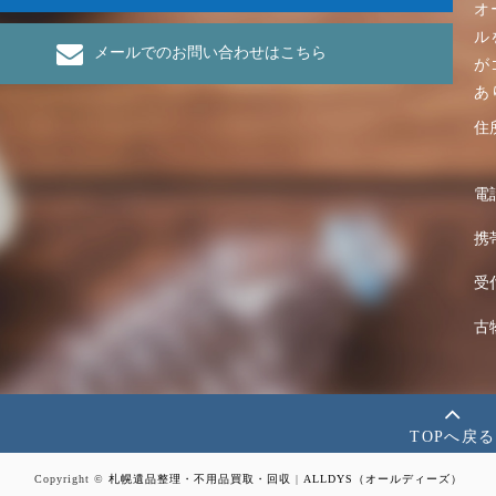
オ
ル
メールでのお問い合わせはこちら
が
あ
住
電
携
受
古
TOPへ戻る
Copyright ©
札幌遺品整理・不用品買取・回収
|
ALLDYS（オールディーズ）