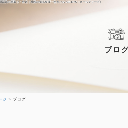
理器具の買取り・査定｜札幌の遺品整理・粗大ごみ ALLDYS（オールディーズ）
ブロ
ージ
> ブログ