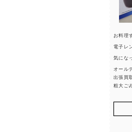
お料理
電子レ
気にな
オール
出張買
粗大ご