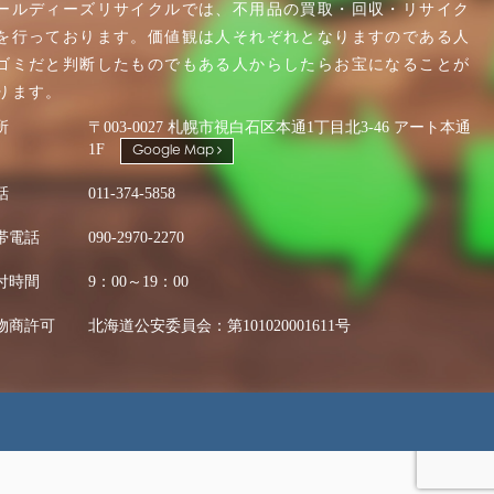
ールディーズリサイクルでは、不用品の買取・回収・リサイク
を行っております。価値観は人それぞれとなりますのである人
ゴミだと判断したものでもある人からしたらお宝になることが
ります。
所
〒003-0027 札幌市視白石区本通1丁目北3-46 アート本通
1F
Google Map
話
011-374-5858
帯電話
090-2970-2270
付時間
9：00～19：00
物商許可
北海道公安委員会：第101020001611号