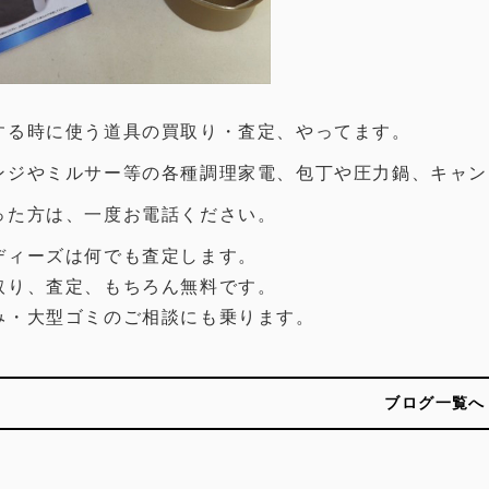
する時に使う道具の買取り・査定、やってます。
ンジ
や
ミルサー
等の各種調理家電、
包丁
や
圧力鍋
、
キャン
った方は、一度お電話ください。
ディーズは何でも査定します。
取り、査定、もちろん無料です。
み・大型ゴミのご相談にも乗ります。
ブログ一覧へ