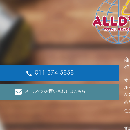
商
整
011-374-5858
オ
ル
メールでのお問い合わせはこちら
が
あ
住
電