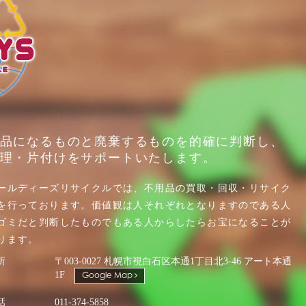
品になるものと廃棄するものを的確に判断し、
理・片付けをサポートいたします。
ールディーズリサイクルでは、不用品の買取・回収・リサイク
を行っております。価値観は人それぞれとなりますのである人
ゴミだと判断したものでもある人からしたらお宝になることが
ります。
所
〒003-0027 札幌市視白石区本通1丁目北3-46 アート本通
1F
Google Map
話
011-374-5858