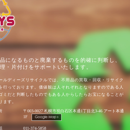
品になるものと廃棄するものを的確に判断し、
理・片付けをサポートいたします。
ールディーズリサイクルでは、不用品の買取・回収・リサイク
を行っております。価値観は人それぞれとなりますのである人
ゴミだと判断したものでもある人からしたらお宝になることが
ります。
所
〒003-0027 札幌市視白石区本通1丁目北3-46 アート本通
1F
Google Map
話
011-374-5858