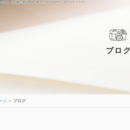
います。｜札幌の遺品整理・粗大ごみ ALLDYS（オールディーズ）
ブロ
ージ
> ブログ