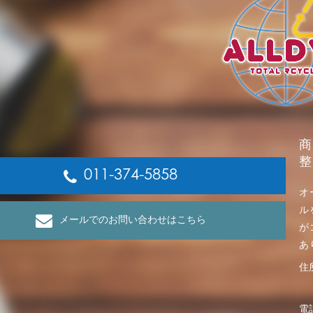
商
整
011-374-5858
オ
ル
メールでのお問い合わせはこちら
が
あ
住
電