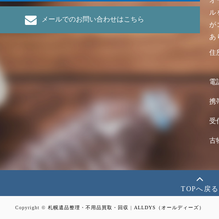
オ
ル
メールでのお問い合わせはこちら
が
あ
住
電
携
受
古
TOPへ戻る
Copyright ©
札幌遺品整理・不用品買取・回収
|
ALLDYS（オールディーズ）