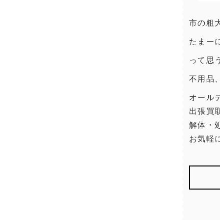
市の粗
たまー
って思
不用品
オール
出張買
解体・
お気軽