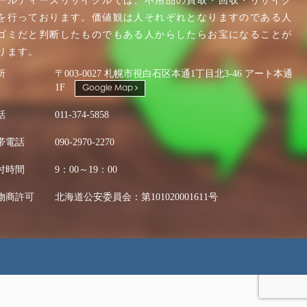
ールディーズリサイクルでは、不用品の買取・回収・リサイク
を行っております。価値観は人それぞれとなりますのである人
ゴミだと判断したものでもある人からしたらお宝になることが
ります。
所
〒003-0027 札幌市視白石区本通1丁目北3-46 アート本通
1F
Google Map
話
011-374-5858
帯電話
090-2970-2270
付時間
9：00～19：00
物商許可
北海道公安委員会：第101020001611号