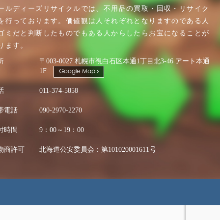
ールディーズリサイクルでは、不用品の買取・回収・リサイク
を行っております。価値観は人それぞれとなりますのである人
ゴミだと判断したものでもある人からしたらお宝になることが
ります。
所
〒003-0027 札幌市視白石区本通1丁目北3-46 アート本通
1F
Google Map
話
011-374-5858
帯電話
090-2970-2270
付時間
9：00～19：00
物商許可
北海道公安委員会：第101020001611号