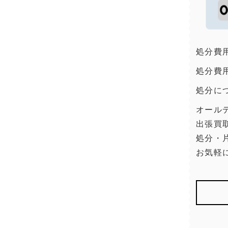
処分費
処分費
処分に
オール
出張買
処分・
お気軽