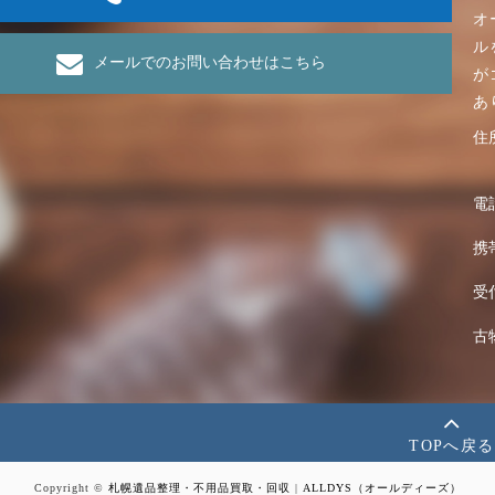
オ
ル
メールでのお問い合わせはこちら
が
あ
住
電
携
受
古
TOPへ戻る
Copyright ©
札幌遺品整理・不用品買取・回収
|
ALLDYS（オールディーズ）