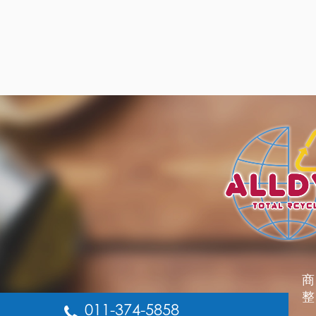
商
整
011-374-5858