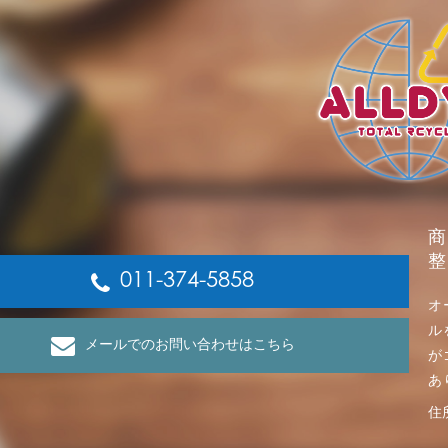
商
整
011-374-5858
オ
ル
メールでのお問い合わせはこちら
が
あ
住