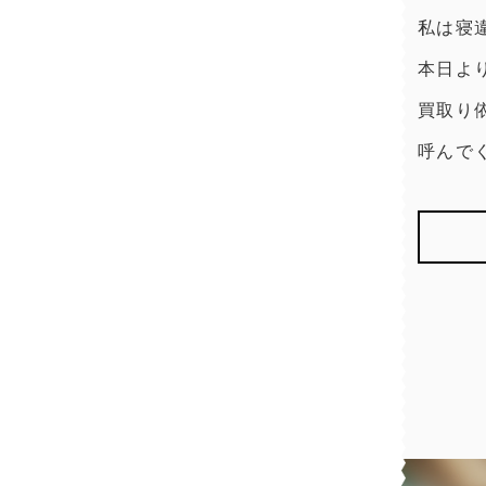
私は寝
本日よ
買取り
呼んで