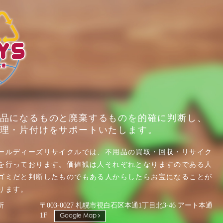
品になるものと廃棄するものを的確に判断し、
理・片付けをサポートいたします。
ールディーズリサイクルでは、不用品の買取・回収・リサイク
を行っております。価値観は人それぞれとなりますのである人
ゴミだと判断したものでもある人からしたらお宝になることが
ります。
所
〒003-0027 札幌市視白石区本通1丁目北3-46 アート本通
1F
Google Map