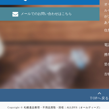
オ
ル
メールでのお問い合わせはこちら
が
あ
住
電
携
受
古
TOPへ戻る
Copyright ©
札幌遺品整理・不用品買取・回収
|
ALLDYS（オールディーズ）