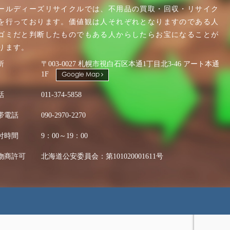
ールディーズリサイクルでは、不用品の買取・回収・リサイク
を行っております。価値観は人それぞれとなりますのである人
ゴミだと判断したものでもある人からしたらお宝になることが
ります。
所
〒003-0027 札幌市視白石区本通1丁目北3-46 アート本通
1F
Google Map
話
011-374-5858
帯電話
090-2970-2270
付時間
9：00～19：00
物商許可
北海道公安委員会：第101020001611号