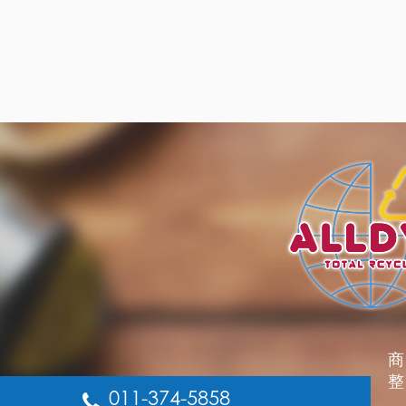
商
整
011-374-5858