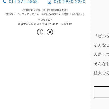
011-374-5858
090-2970-2270
（営業時間 9：00～19：00（時間外応相談）
/ 電話受付 9：00～19：00
/ メール受付 24時間対応
/ 定休日（不定休））
〒003-0027
札幌市白石区本通１丁目北3-46アート本通1F
『ビル
そんな
入居し
そんな
粗大ご